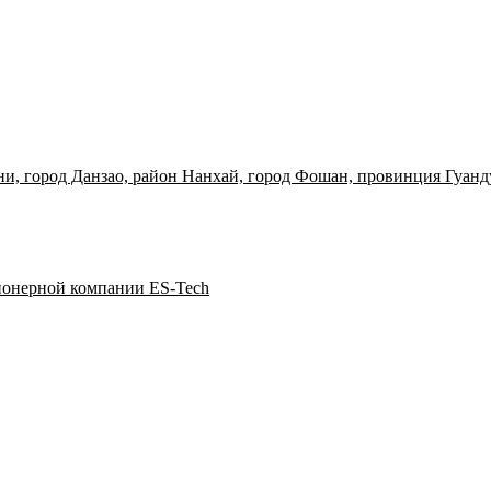
вни, город Данзао, район Нанхай, город Фошан, провинция Гуанд
ионерной компании ES-Tech