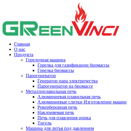
Главная
О нас
Продукта
Горелочная машина
Горелка для газификации биомассы
Горелка биомассы
Парогенератор
Генератор пара электричества
Парогенератор на биомассе
Металлоплавильная печь
Алюминиевая плавильная печь
Алюминиевые слитки Изготовление машин
Реверберорная печь
Наклоняемая печь
Печь для плавления цинка
Тигель
Машина для литья под давлением