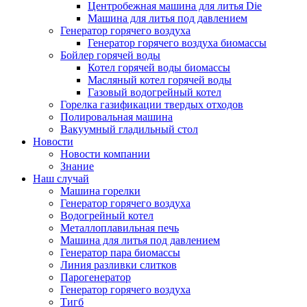
Центробежная машина для литья Die
Машина для литья под давлением
Генератор горячего воздуха
Генератор горячего воздуха биомассы
Бойлер горячей воды
Котел горячей воды биомассы
Масляный котел горячей воды
Газовый водогрейный котел
Горелка газификации твердых отходов
Полировальная машина
Вакуумный гладильный стол
Новости
Новости компании
Знание
Наш случай
Машина горелки
Генератор горячего воздуха
Водогрейный котел
Металлоплавильная печь
Машина для литья под давлением
Генератор пара биомассы
Линия разливки слитков
Парогенератор
Генератор горячего воздуха
Тигб