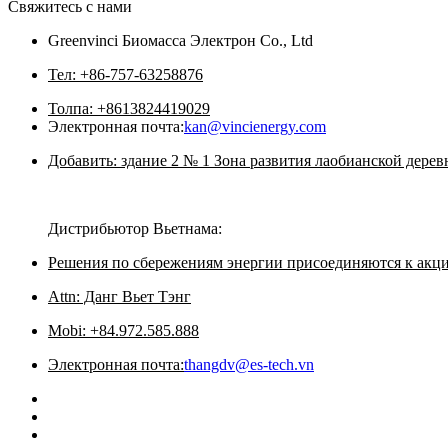
Свяжитесь с нами
Greenvinci Биомасса Электрон Co., Ltd
Тел: +86-757-63258876
Толпа: +8613824419029
Электронная почта:
kan@vincienergy.com
Добавить: здание 2 № 1 Зона развития лаобианской дере
Дистрибьютор Вьетнама:
Решения по сбережениям энергии присоединяются к акц
Attn: Данг Вьет Тэнг
Mobi: +84.972.585.888
Электронная почта:
thangdv@es-tech.vn