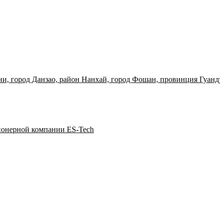
вни, город Данзао, район Нанхай, город Фошан, провинция Гуанд
ионерной компании ES-Tech