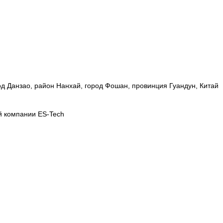
од Данзао, район Нанхай, город Фошан, провинция Гуандун, Китай
й компании ES-Tech