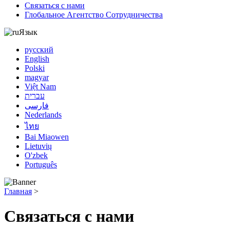
Связаться с нами
Глобальное Агентство Сотрудничества
Язык
русский
English
Polski
magyar
Việt Nam
עברית
فارسی
Nederlands
ไทย
Bai Miaowen
Lietuvių
O'zbek
Português
Главная
>
Связаться с нами