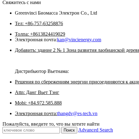
Свяжитесь с нами
Greenvinci Биомасса Электрон Co., Ltd
Тел: +86-757-63258876
Толпа: +8613824419029
Электронная почта:
kan@vincienergy.com
Добавить: здание 2 № 1 Зона развития лаобианской дере
Дистрибьютор Вьетнама:
Решения по сбережениям энергии присоединяются к акц
Attn: Данг Вьет Тэнг
Mobi: +84.972.585.888
Электронная почта:
thangdv@es-tech.vn
Пожалуйста, введите то, что вы хотите найти
Advanced Search